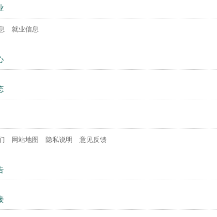
业
息
就业信息
心
态
们
网站地图
隐私说明
意见反馈
告
接