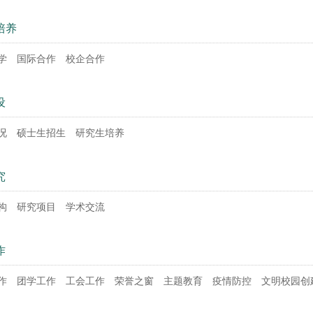
培养
学
国际合作
校企合作
设
况
硕士生招生
研究生培养
究
构
研究项目
学术交流
作
作
团学工作
工会工作
荣誉之窗
主题教育
疫情防控
文明校园创