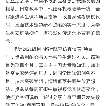
是立足之本，坚韧不拔的品格更是长远发展的
根基。日常教学中，他始终扎根教学一线，全
程跟进学生课程项目指导，以自身熬夜调试代
码、直面技术难题绝不退缩的实干态度，为学
生树立鲜活榜样，潜移默化传递永不言弃的信
念。
指导2021级周同学“航空仿真仪表”项目
时，樊鑫用耐心与关怀帮学生渡过难关。该项
目为期四个月，需自主学习大量新知识，加上
航空专家终评的压力，周同学因知识储备不
足、技术突破受阻，情绪低落并萌生放弃想
法。樊鑫从每周汇报中敏锐察觉其状态变化，
他摒弃空洞说教，通过分享自身早期开发失败
经历传递“遇困不避、坚持破局”的信念；同