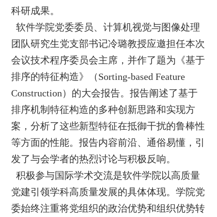
科研成果。
软件学院党委委员、计算机视觉与图像处理
团队研究生党支部书记冷璐教授应邀担任
本次
会议技术程序委员会主席，
并
作了题为《基于
排序的特征构造》
（
Sorting-based Feature
Constructio
n
）的
大会
报告。报告
阐述
了
基于
排序机制
特征
构造的多种创新思路和实现方
案，分析了这些新型
特征
在抵御干扰的鲁棒性
等方面的性能。
报告内容前
沿、
通俗易懂
，引
发了与会学者的热烈讨论与积极反响。
积极参与国际学术交流是软件学院以高质量
党建引领学科高质量发展的具体体现。学院党
委始终注重将党组织的政治优势和组织优势转